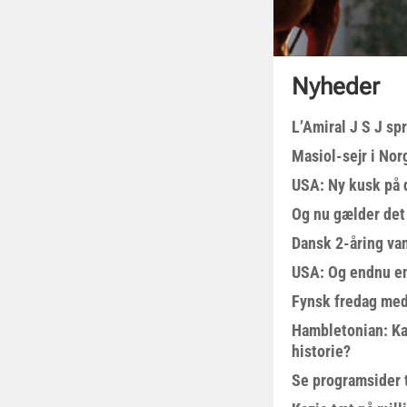
Nyheder
L’Amiral J S J sp
Masiol-sejr i Nor
USA: Ny kusk på
Og nu gælder det
Dansk 2-åring van
USA: Og endnu en
Fynsk fredag med
Hambletonian: Ka
historie?
Se programsider 