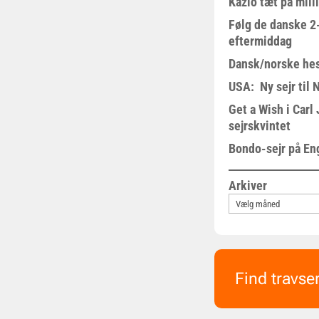
Kazio tæt på milli
Følg de danske 2-
eftermiddag
Dansk/norske hes
USA: Ny sejr til 
Get a Wish i Car
sejrskvintet
Bondo-sejr på En
Arkiver
Find travse