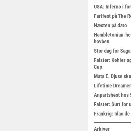
USA: Inferno i fo
Fartfest på The R
Næsten på dato
Hambletonian-he
hovben
Stor dag for Sag
Falster: Køhler o
Cup
Mats E. Djuse ska
Lifetime Dreamer
Anpartshest hos 
Falster: Surt for
Frankrig: Idao de 
Arkiver