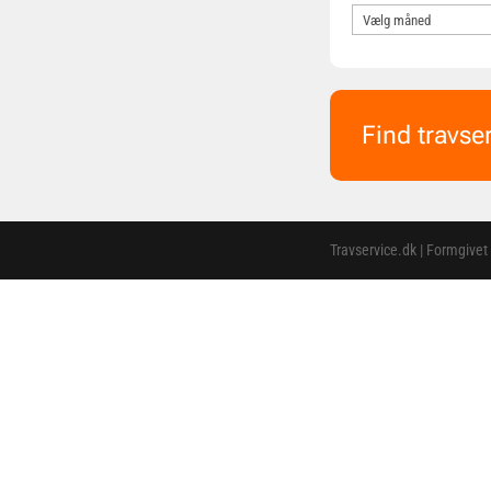
Find travse
Travservice.dk | Formgivet