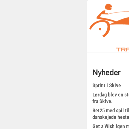
Nyheder
Sprint i Skive
Lørdag blev en st
fra Skive.
Bet25 med spil t
danskejede heste 
Get a Wish igen 