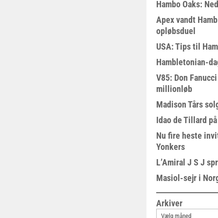
Hambo Oaks: Nedt
Apex vandt Hambl
opløbsduel
USA: Tips til Ha
Hambletonian-da
V85: Don Fanucci 
millionløb
Madison Tårs sol
Idao de Tillard på
Nu fire heste invi
Yonkers
L’Amiral J S J sp
Masiol-sejr i Nor
Arkiver