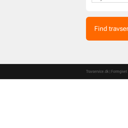
Find travse
Travservice.dk | Formgivet