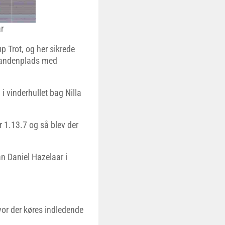
r
p Trot, og her sikrede
n andenplads med
i vinderhullet bag Nilla
r 1.13.7 og så blev der
n Daniel Hazelaar i
or der køres indledende