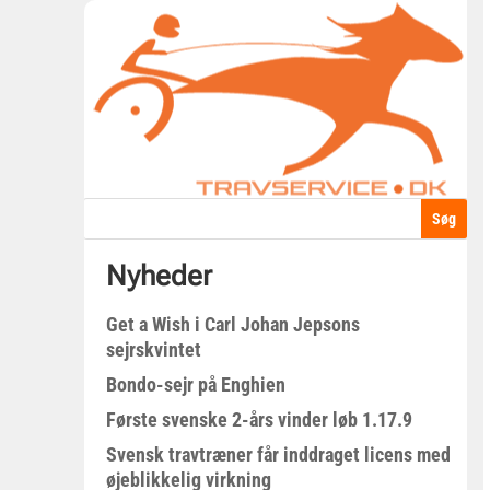
Nyheder
Get a Wish i Carl Johan Jepsons
sejrskvintet
Bondo-sejr på Enghien
Første svenske 2-års vinder løb 1.17.9
Svensk travtræner får inddraget licens med
øjeblikkelig virkning