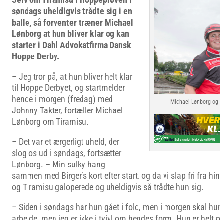
søndags uheldigvis trådte sig i en
balle, så forventer træner Michael
Lønborg at hun bliver klar og kan
starter i Dahl Advokatfirma Dansk
Hoppe Derby.
–
Jeg tror på, at hun bliver helt klar
til Hoppe Derbyet, og startmelder
hende i morgen (fredag) med
Michael Lønborg og 
Johnny Takter, fortæller Michael
Lønborg om Tiramisu.
– Det var et ærgerligt uheld, der
slog os ud i søndags, fortsætter
Lønborg. – Min sulky hang
sammen med Birger’s kort efter start, og da vi slap fri fra hi
og Tiramisu galoperede og uheldigvis så trådte hun sig.
– Siden i søndags har hun gået i fold, men i morgen skal hun
arbejde, men jeg er ikke i tvivl om hendes form. Hun er helt p