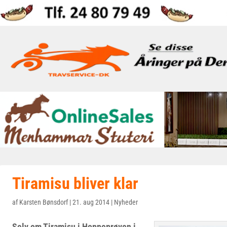
Tiramisu bliver klar
af
Karsten Bønsdorf
|
21. aug 2014
|
Nyheder
Selv om Tiramisu i Hoppeprøven i