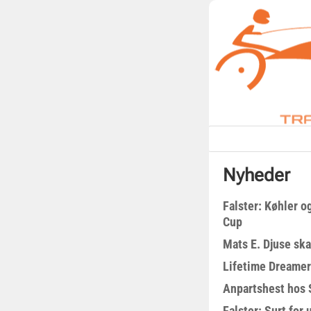
Nyheder
Falster: Køhler o
Cup
Mats E. Djuse ska
Lifetime Dreamer
Anpartshest hos 
Falster: Surt for