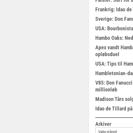
Frankrig: Idao de 
Sverige: Don Fanu
USA: Bourbonista
Hambo Oaks: Nedt
Apex vandt Hambl
opløbsduel
USA: Tips til Ha
Hambletonian-da
V85: Don Fanucci 
millionløb
Madison Tårs sol
Idao de Tillard på
Arkiver