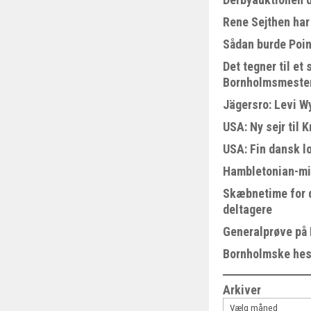
Rene Sejthen har 
Sådan burde Poin
Det tegner til e
Bornholmsmeste
Jägersro: Levi W
USA: Ny sejr til 
USA: Fin dansk l
Hambletonian-mi
Skæbnetime for 
deltagere
Generalprøve på
Bornholmske hest
Arkiver