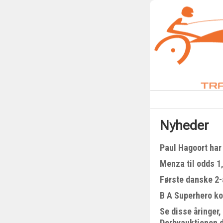
Nyheder
Paul Hagoort har 
Menza til odds 1
Første danske 2-å
B A Superhero kom
Se disse åringer,
Derbyauktionen 