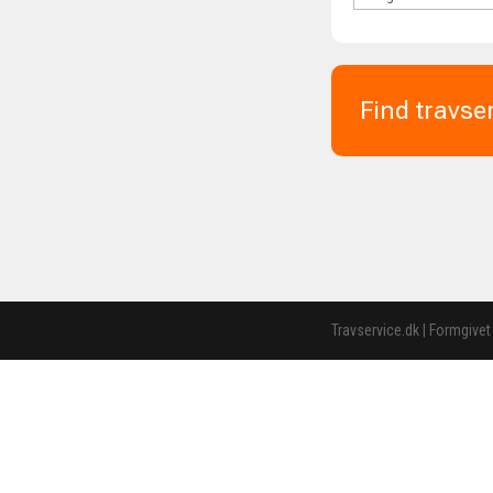
Find travse
Travservice.dk | Formgivet