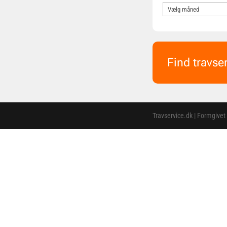
Find travse
Travservice.dk | Formgivet