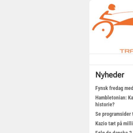
Nyheder
Fynsk fredag med
Hambletonian: Ka
historie?
Se programsider 
Kazio tæt på milli
Følg de danske 2-