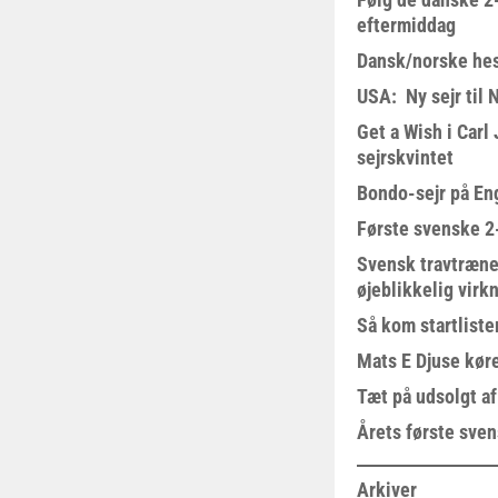
eftermiddag
Dansk/norske hes
USA: Ny sejr til 
Get a Wish i Car
sejrskvintet
Bondo-sejr på En
Første svenske 2-
Svensk travtræne
øjeblikkelig virk
Så kom startliste
Mats E Djuse køre
Tæt på udsolgt af
Årets første sven
Arkiver