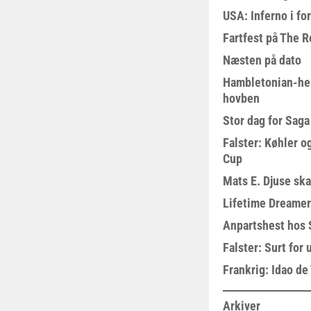
USA: Inferno i fo
Fartfest på The R
Næsten på dato
Hambletonian-he
hovben
Stor dag for Sag
Falster: Køhler o
Cup
Mats E. Djuse ska
Lifetime Dreamer
Anpartshest hos 
Falster: Surt for
Frankrig: Idao de 
Arkiver