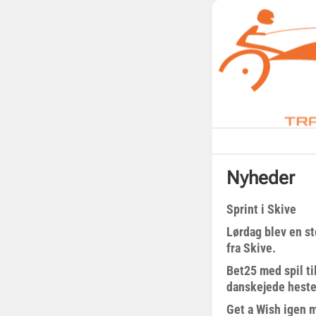
Nyheder
Sprint i Skive
Lørdag blev en st
fra Skive.
Bet25 med spil t
danskejede heste 
Get a Wish igen 