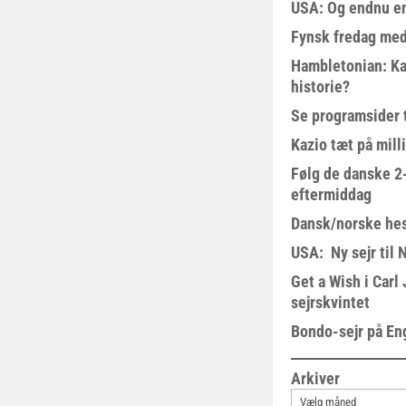
USA: Og endnu en
Fynsk fredag med
Hambletonian: Ka
historie?
Se programsider 
Kazio tæt på milli
Følg de danske 2-
eftermiddag
Dansk/norske hes
USA: Ny sejr til 
Get a Wish i Car
sejrskvintet
Bondo-sejr på En
Arkiver