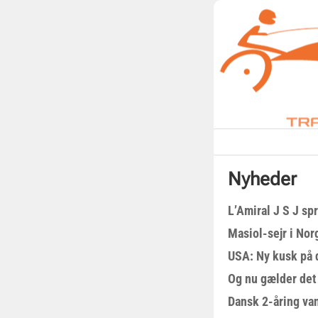
Nyheder
L’Amiral J S J sp
Masiol-sejr i Nor
USA: Ny kusk på
Og nu gælder det
Dansk 2-åring van