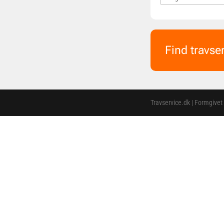
Find travse
Travservice.dk | Formgivet