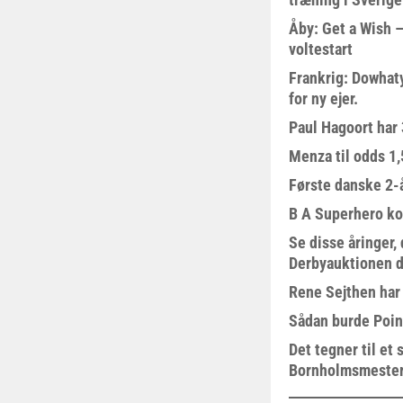
Åby: Get a Wish –
voltestart
Frankrig: Dowhat
for ny ejer.
Paul Hagoort har 
Menza til odds 1
Første danske 2-å
B A Superhero kom
Se disse åringer,
Derbyauktionen d
Rene Sejthen har f
Sådan burde Poin
Det tegner til e
Bornholmsmeste