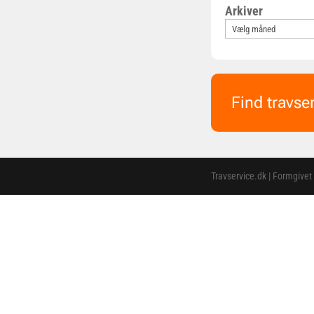
Arkiver
Find travse
Travservice.dk | Formgivet