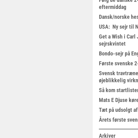
eftermiddag
Dansk/norske hes
USA: Ny sejr til 
Get a Wish i Car
sejrskvintet
Bondo-sejr på En
Første svenske 2-
Svensk travtræne
øjeblikkelig virk
Så kom startliste
Mats E Djuse køre
Tæt på udsolgt af
Årets første sven
Arkiver