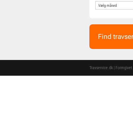
Find travse
Travservice.dk | Formgivet