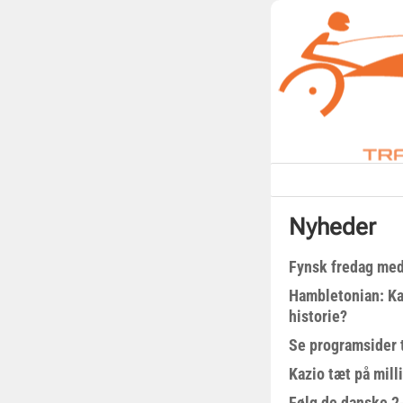
Nyheder
Fynsk fredag med
Hambletonian: Ka
historie?
Se programsider 
Kazio tæt på milli
Følg de danske 2-