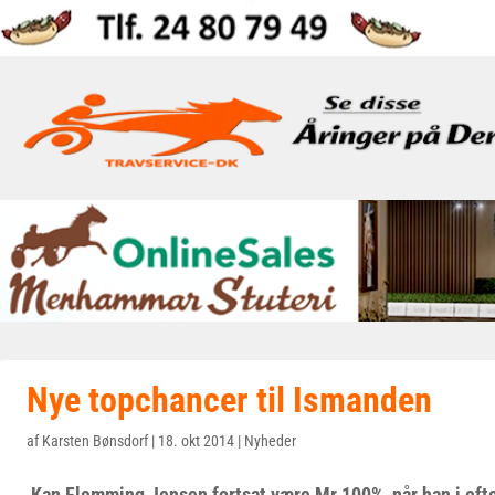
Nye topchancer til Ismanden
af
Karsten Bønsdorf
|
18. okt 2014
|
Nyheder
Kan Flemming Jensen fortsat være Mr 100%, når han i efte