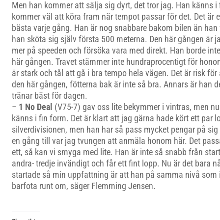
Men han kommer att sälja sig dyrt, det tror jag. Han känns i 
kommer väl att köra fram när tempot passar för det. Det är e
bästa varje gång. Han är nog snabbare bakom bilen än han v
han sköta sig själv första 500 meterna. Den här gången är ja
mer på speeden och försöka vara med direkt. Han borde int
här gången. Travet stämmer inte hundraprocentigt för hono
är stark och tål att gå i bra tempo hela vägen. Det är risk för 
den här gången, fötterna bak är inte så bra. Annars är han 
tränar bäst för dagen.
–
1 No Deal
(V75-7) gav oss lite bekymmer i vintras, men nu
känns i fin form. Det är klart att jag gärna hade kört ett par 
silverdivisionen, men han har så pass mycket pengar på sig at
en gång till var jag tvungen att anmäla honom här. Det pas
ett, så kan vi smyga med lite. Han är inte så snabb från star
andra- tredje invändigt och får ett fint lopp. Nu är det bar
startade så min uppfattning är att han på samma nivå som i 
barfota runt om, säger Flemming Jensen.