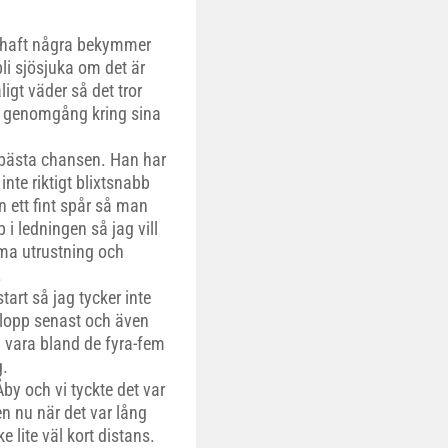
ig haft några bekymmer
bli sjösjuka om det är
ligt väder så det tror
n genomgång kring sina
 bästa chansen. Han har
inte riktigt blixtsnabb
n ett fint spår så man
p i ledningen så jag vill
mma utrustning och
.
tart så jag tycker inte
a lopp senast och även
a vara bland de fyra-fem
g.
Åby och vi tyckte det var
n nu när det var lång
e lite väl kort distans.