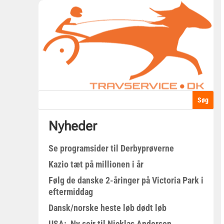
Nyheder
Se programsider til Derbyprøverne
Kazio tæt på millionen i år
Følg de danske 2-åringer på Victoria Park i
eftermiddag
Dansk/norske heste løb dødt løb
USA: Ny sejr til Nicklas Andersen