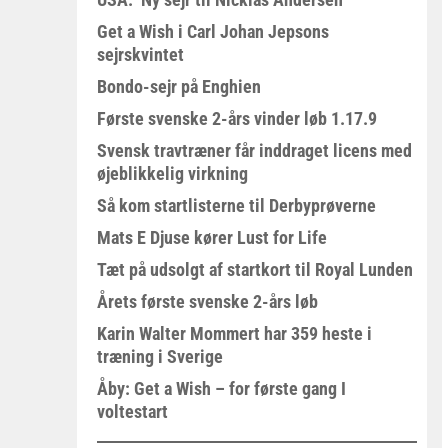
Get a Wish i Carl Johan Jepsons
sejrskvintet
Bondo-sejr på Enghien
Første svenske 2-års vinder løb 1.17.9
Svensk travtræner får inddraget licens med
øjeblikkelig virkning
Så kom startlisterne til Derbyprøverne
Mats E Djuse kører Lust for Life
Tæt på udsolgt af startkort til Royal Lunden
Årets første svenske 2-års løb
Karin Walter Mommert har 359 heste i
træning i Sverige
Åby: Get a Wish – for første gang I
voltestart