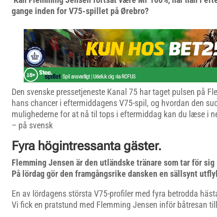
gange inden for V75-spillet på Ørebro?
Den svenske pressetjeneste Kanal 75 har taget pulsen på 
hans chancer i eftermiddagens V75-spil, og hvordan den suc
mulighederne for at nå til tops i eftermiddag kan du læse i 
– på svensk
Fyra högintressanta gäster.
Flemming Jensen är den utländske tränare som tar för sig
På lördag gör den framgångsrike dansken en sällsynt utfl
En av lördagens största V75-profiler med fyra betrodda hästa
Vi fick en pratstund med Flemming Jensen inför båtresan til