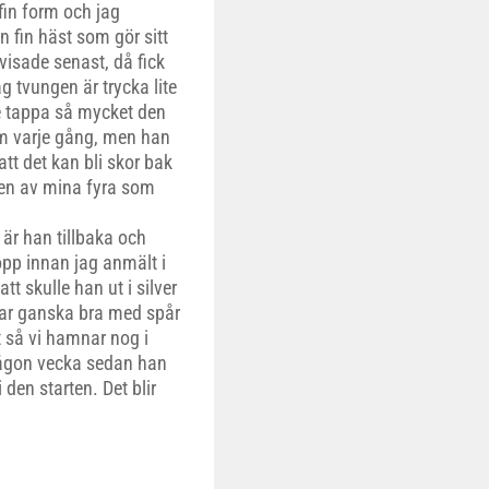
fin form och jag
n fin häst som gör sitt
isade senast, då fick
g tvungen är trycka lite
e tappa så mycket den
m varje gång, men han
att det kan bli skor bak
den av mina fyra som
 är han tillbaka och
lopp innan jag anmält i
t skulle han ut i silver
sar ganska bra med spår
t så vi hamnar nog i
a någon vecka sedan han
den starten. Det blir