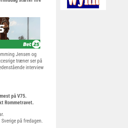
Flemming Jensen og
cesrige træner ser på
nedenstående interview
 mest på V75.
ykt Rommetravet.
r.
l Sverige på fredagen.