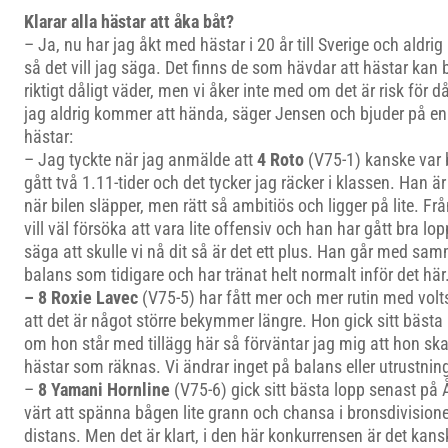
Klarar alla hästar att åka båt?
– Ja, nu har jag åkt med hästar i 20 år till Sverige och aldr
så det vill jag säga. Det finns de som hävdar att hästar kan 
riktigt dåligt väder, men vi åker inte med om det är risk för då
jag aldrig kommer att hända, säger Jensen och bjuder på e
hästar:
– Jag tyckte när jag anmälde att
4 Roto
(V75-1) kanske var
gått två 1.11-tider och det tycker jag räcker i klassen. Han är 
när bilen släpper, men rätt så ambitiös och ligger på lite. Frå
vill väl försöka att vara lite offensiv och han har gått bra lop
säga att skulle vi nå dit så är det ett plus. Han går med sa
balans som tidigare och har tränat helt normalt inför det här
– 8 Roxie Lavec
(V75-5) har fått mer och mer rutin med volts
att det är något större bekymmer längre. Hon gick sitt bäst
om hon står med tillägg här så förväntar jag mig att hon sk
hästar som räknas. Vi ändrar inget på balans eller utrustnin
–
8 Yamani Hornline
(V75-6) gick sitt bästa lopp senast på 
värt att spänna bågen lite grann och chansa i bronsdivisione
distans. Men det är klart, i den här konkurrensen är det kansk