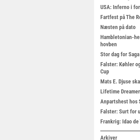
USA: Inferno i fo
Fartfest på The R
Næsten på dato
Hambletonian-he
hovben
Stor dag for Sag
Falster: Køhler o
Cup
Mats E. Djuse ska
Lifetime Dreamer
Anpartshest hos 
Falster: Surt for
Frankrig: Idao de 
Arkiver