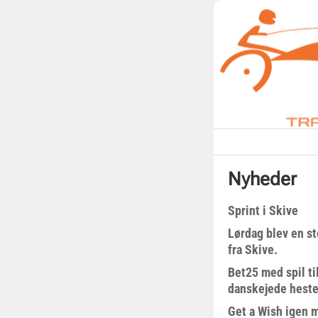
Nyheder
Sprint i Skive
Lørdag blev en st
fra Skive.
Bet25 med spil t
danskejede heste 
Get a Wish igen 