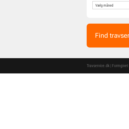
Find travse
Travservice.dk | Formgivet