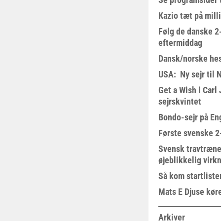
Kazio tæt på milli
Følg de danske 2-
eftermiddag
Dansk/norske hes
USA: Ny sejr til 
Get a Wish i Car
sejrskvintet
Bondo-sejr på En
Første svenske 2-
Svensk travtræne
øjeblikkelig virk
Så kom startliste
Mats E Djuse køre
Arkiver