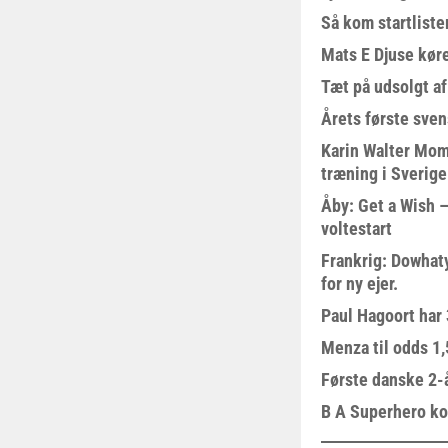
Så kom startliste
Mats E Djuse køre
Tæt på udsolgt af
Årets første sven
Karin Walter Mom
træning i Sverige
Åby: Get a Wish –
voltestart
Frankrig: Dowhat
for ny ejer.
Paul Hagoort har 
Menza til odds 1
Første danske 2-å
B A Superhero kom