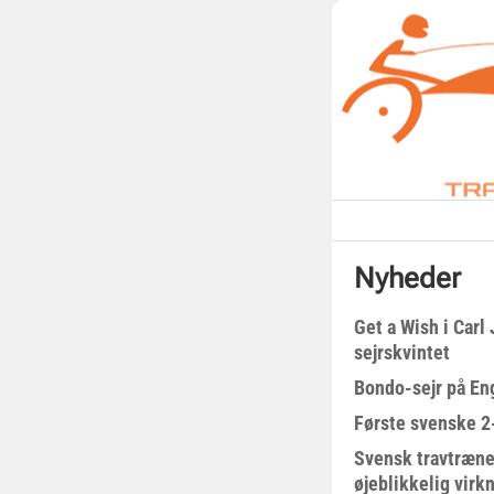
Nyheder
Get a Wish i Car
sejrskvintet
Bondo-sejr på En
Første svenske 2-
Svensk travtræne
øjeblikkelig virk