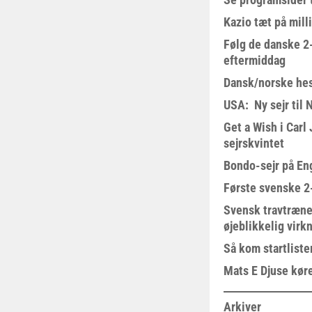
Kazio tæt på milli
Følg de danske 2-
eftermiddag
Dansk/norske hes
USA: Ny sejr til 
Get a Wish i Car
sejrskvintet
Bondo-sejr på En
Første svenske 2-
Svensk travtræne
øjeblikkelig virk
Så kom startliste
Mats E Djuse køre
Arkiver