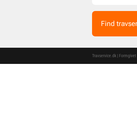
Find travse
Travservice.dk | Formgivet