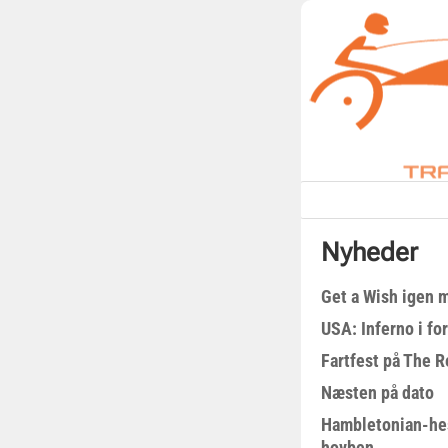
Nyheder
Get a Wish igen 
USA: Inferno i fo
Fartfest på The R
Næsten på dato
Hambletonian-he
hovben