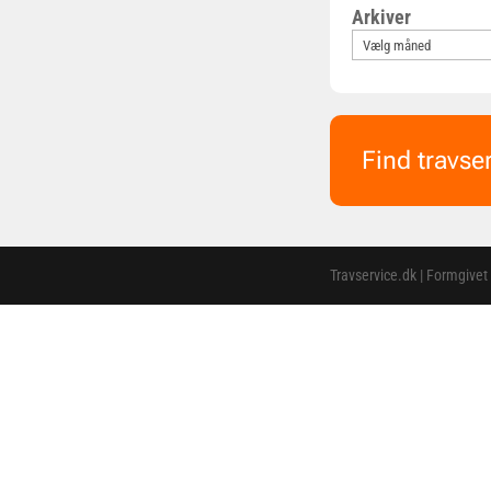
Arkiver
Find travse
Travservice.dk | Formgivet