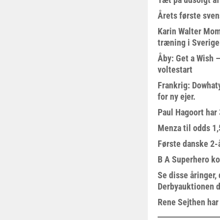
Årets første sven
Karin Walter Mom
træning i Sverige
Åby: Get a Wish –
voltestart
Frankrig: Dowhat
for ny ejer.
Paul Hagoort har 
Menza til odds 1
Første danske 2-å
B A Superhero kom
Se disse åringer,
Derbyauktionen d
Rene Sejthen har f