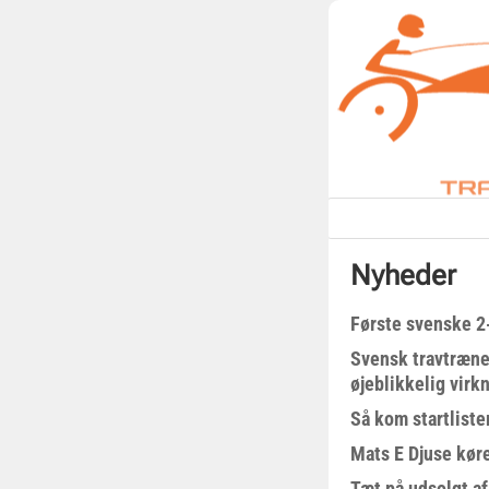
Nyheder
Første svenske 2-
Svensk travtræne
øjeblikkelig virk
Så kom startliste
Mats E Djuse køre
Tæt på udsolgt af