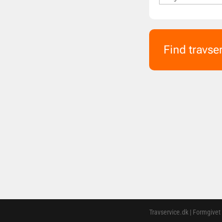
Find travse
Travservice.dk | Formgivet