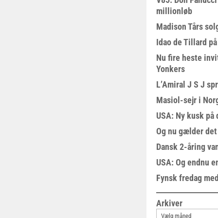
millionløb
Madison Tårs sol
Idao de Tillard på
Nu fire heste invi
Yonkers
L’Amiral J S J sp
Masiol-sejr i Nor
USA: Ny kusk på
Og nu gælder det
Dansk 2-åring van
USA: Og endnu en
Fynsk fredag med
Arkiver