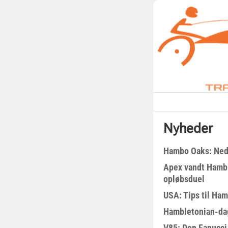
Nyheder
Hambo Oaks: Nedt
Apex vandt Hambl
opløbsduel
USA: Tips til Ha
Hambletonian-da
V85: Don Fanucci 