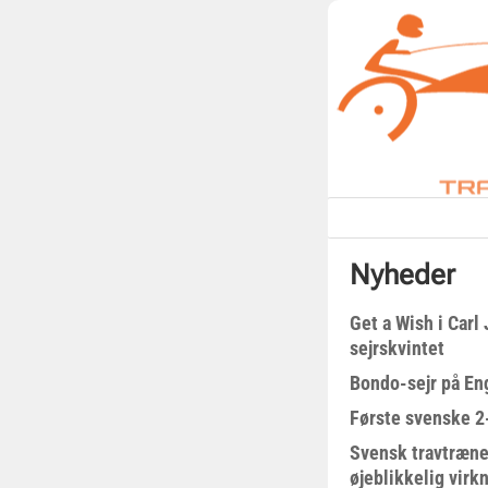
Nyheder
Get a Wish i Car
sejrskvintet
Bondo-sejr på En
Første svenske 2-
Svensk travtræne
øjeblikkelig virk