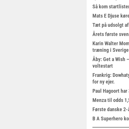
Så kom startliste
Mats E Djuse køre
Tæt på udsolgt af
Årets første sven
Karin Walter Mom
træning i Sverige
Åby: Get a Wish –
voltestart
Frankrig: Dowhat
for ny ejer.
Paul Hagoort har 
Menza til odds 1
Første danske 2-å
B A Superhero kom