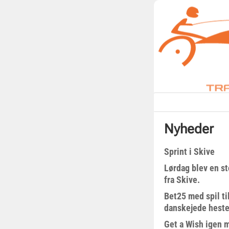
Nyheder
Sprint i Skive
Lørdag blev en st
fra Skive.
Bet25 med spil t
danskejede heste 
Get a Wish igen 