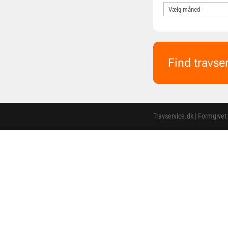
Find travse
Travservice.dk | Formgivet