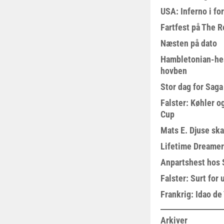
USA: Inferno i fo
Fartfest på The R
Næsten på dato
Hambletonian-he
hovben
Stor dag for Sag
Falster: Køhler o
Cup
Mats E. Djuse ska
Lifetime Dreamer
Anpartshest hos 
Falster: Surt for
Frankrig: Idao de 
Arkiver