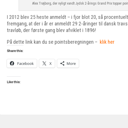
Alex Trøjborg, der nyligt vandt Jydsk 2-årings Grand Prix topper po
I 2012 blev 25 heste anmeldt – i fjor blot 20, så procentuel
fremgang, at der i år er anmeldt 29 2-åringer til dansk trav
travløb, der første gang blev afviklet i 1896!
På dette link kan du se pointsberegningen –
klik her
Share this:
Facebook
X
More
Like this: