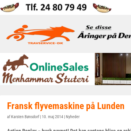
Fransk flyvemaskine på Lunden
af
Karsten Bønsdorf
|
10. maj 2014
|
Nyheder
Action Replay – husk navnet! Det kan sagtens blive en rek