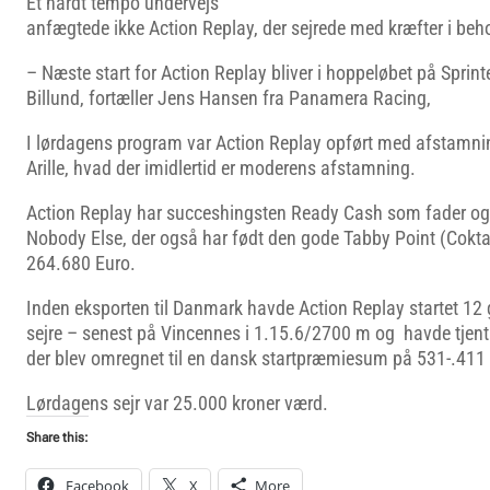
Et hårdt tempo undervejs
anfægtede ikke Action Replay, der sejrede med kræfter i beh
– Næste start for Action Replay bliver i hoppeløbet på Sprin
Billund, fortæller Jens Hansen fra Panamera Racing,
I lørdagens program var Action Replay opført med afstamni
Arille, hvad der imidlertid er moderens afstamning.
Action Replay har succeshingsten Ready Cash som fader o
Nobody Else, der også har født den gode Tabby Point (Coktai
264.680 Euro.
Inden eksporten til Danmark havde Action Replay startet 12
sejre – senest på Vincennes i 1.15.6/2700 m og havde tjent 
der blev omregnet til en dansk startpræmiesum på 531-.411 
Lørdagens sejr var 25.000 kroner værd.
Share this:
Facebook
X
More