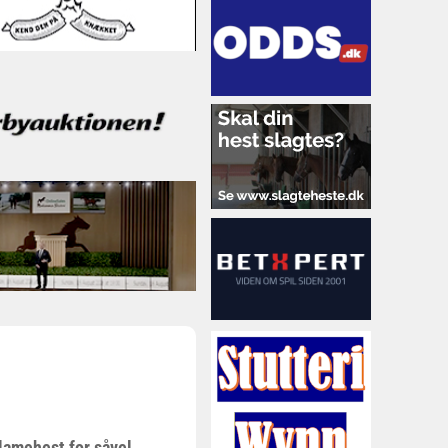
lamehest for såvel