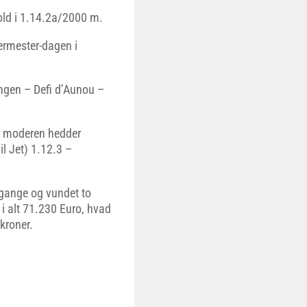
old i 1.14.2a/2000 m.
termester-dagen i
ngen – Defi d’Aunou –
g moderen hedder
l Jet) 1.12.3 –
 gange og vundet to
i alt 71.230 Euro, hvad
kroner.