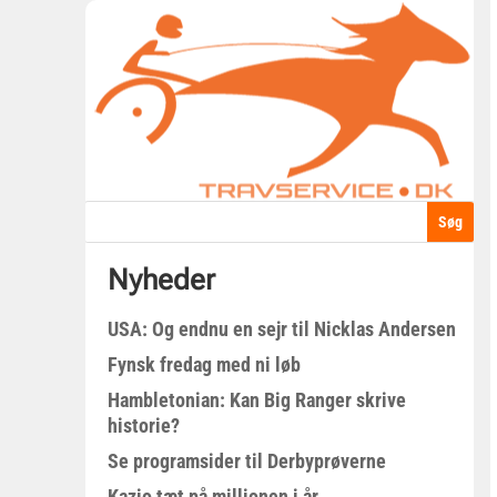
Nyheder
USA: Og endnu en sejr til Nicklas Andersen
Fynsk fredag med ni løb
Hambletonian: Kan Big Ranger skrive
historie?
Se programsider til Derbyprøverne
Kazio tæt på millionen i år