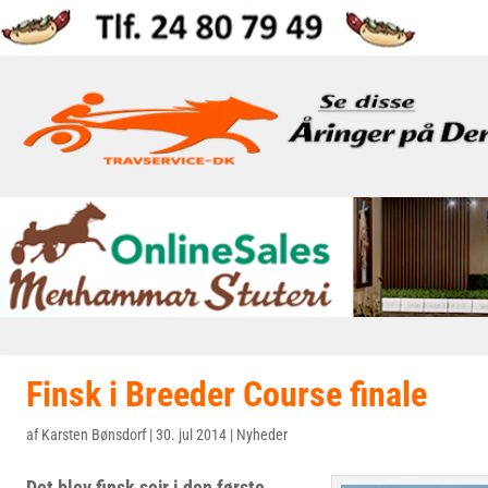
Finsk i Breeder Course finale
af
Karsten Bønsdorf
|
30. jul 2014
|
Nyheder
Det blev finsk sejr i den første