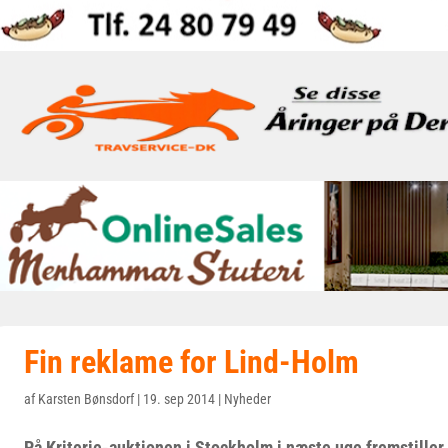
Fin reklame for Lind-Holm
af
Karsten Bønsdorf
|
19. sep 2014
|
Nyheder
På Kriterie-auktionen i Stockholm i næste uge fremstille