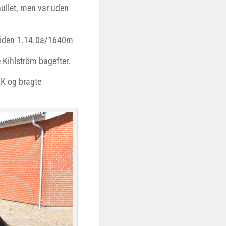
hullet, men var uden
 tiden 1.14.0a/1640m
e Kihlström bagefter.
EK og bragte