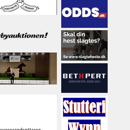
r succesopdrætteren