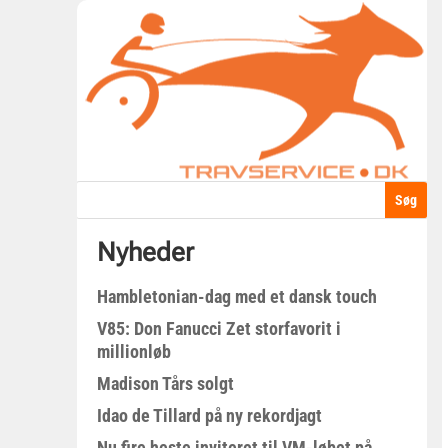
Nyheder
Hambletonian-dag med et dansk touch
V85: Don Fanucci Zet storfavorit i
millionløb
Madison Tårs solgt
Idao de Tillard på ny rekordjagt
Nu fire heste inviteret til VM-løbet på