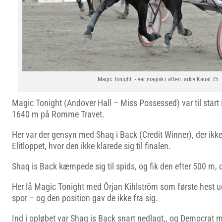
Magic Tonight .- var magisk i aften. arkiv Kanal 75
Magic Tonight (Andover Hall – Miss Possessed) var til start i
1640 m på Romme Travet.
Her var der gensyn med Shaq i Back (Credit Winner), der ikke
Elitloppet, hvor den ikke klarede sig til finalen.
Shaq is Back kæmpede sig til spids, og fik den efter 500 m, d
Her lå Magic Tonight med Ôrjan Kihlström som første hest u
spor – og den position gav de ikke fra sig.
Ind i opløbet var Shaq is Back snart nedlagt,, og Democrat 