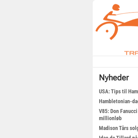
Nyheder
USA: Tips til Ha
Hambletonian-da
V85: Don Fanucci 
millionløb
Madison Tårs sol
Idao de Tillard på