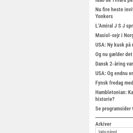
Nu fire heste invi
Yonkers
L’Amiral J S J sp
Masiol-sejr i Nor
USA: Ny kusk på
Og nu gælder det
Dansk 2-åring van
USA: Og endnu en
Fynsk fredag med
Hambletonian: Ka
historie?
Se programsider 
Arkiver