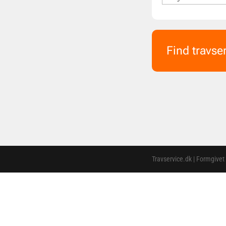
Find travse
Travservice.dk | Formgivet