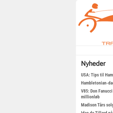
Nyheder
USA: Tips til Ha
Hambletonian-da
V85: Don Fanucci 
millionløb
Madison Tårs sol
Idao de Tillard på