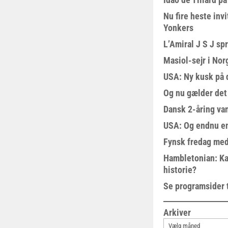
Nu fire heste invi
Yonkers
L’Amiral J S J sp
Masiol-sejr i Nor
USA: Ny kusk på
Og nu gælder det
Dansk 2-åring van
USA: Og endnu en
Fynsk fredag med
Hambletonian: Ka
historie?
Se programsider 
Arkiver