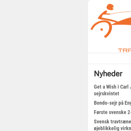
Nyheder
Get a Wish i Car
sejrskvintet
Bondo-sejr på En
Første svenske 2-
Svensk travtræne
øjeblikkelig virk