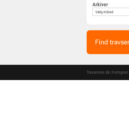
Arkiver
Find travse
Travservice.dk | Formgivet