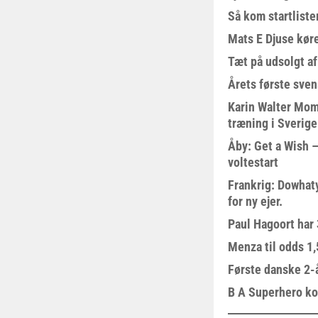
Så kom startliste
Mats E Djuse køre
Tæt på udsolgt af
Årets første sven
Karin Walter Mom
træning i Sverige
Åby: Get a Wish –
voltestart
Frankrig: Dowhat
for ny ejer.
Paul Hagoort har 
Menza til odds 1
Første danske 2-å
B A Superhero kom