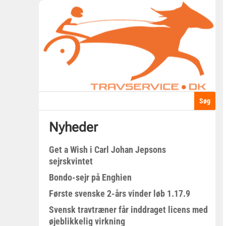
Nyheder
Get a Wish i Carl Johan Jepsons
sejrskvintet
Bondo-sejr på Enghien
Første svenske 2-års vinder løb 1.17.9
Svensk travtræner får inddraget licens med
øjeblikkelig virkning