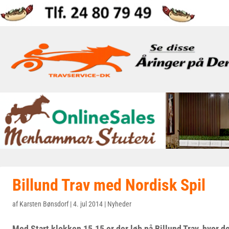
Billund Trav med Nordisk Spil
af
Karsten Bønsdorf
|
4. jul 2014
|
Nyheder
Med Start klokken 15.15 er der løb på Billund Trav, hvor d