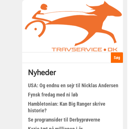
Nyheder
USA: Og endnu en sejr til Nicklas Andersen
Fynsk fredag med ni løb
Hambletonian: Kan Big Ranger skrive
historie?
Se programsider til Derbyprøverne
Kazio tæt på millionen i år