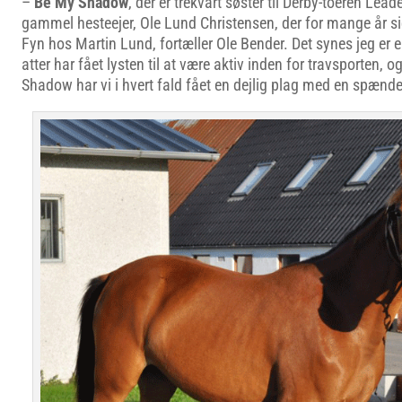
–
Be My Shadow
, der er trekvart søster til Derby-toeren Lead
gammel hesteejer, Ole Lund Christensen, der for mange år s
Fyn hos Martin Lund, fortæller Ole Bender. Det synes jeg er en
atter har fået lysten til at være aktiv inden for travsporten,
Shadow har vi i hvert fald fået en dejlig plag med en spæn