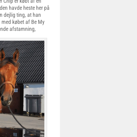
er Chip er købt af en
iden havde heste her på
 dejlig ting, at han
 og med købet af Be My
dende afstamning,