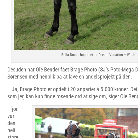
Bella Nova . hoppe efter Dream Vacation – Weah
Desuden har Ole Bender fået Brage Photo (SJ’s Poto-Mega Di
Sørensen med henblik på at lave en andelsprojekt på den.
– Ja, Brage Photo er opdelt i 20 anparter á 5.000 kroner. Det
som jeg kan kun finde rosende ord at sige om, siger Ole Ben
I fjor
var
den
helt
store