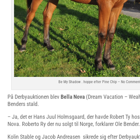
Be My Shadow . hoppe efter Pine Chip – No Commen
På Derbyauktionen blev
Bella Nova
(Dream Vacation – Weah),
Benders stald.
– Ja, det er Hans Juul Holmsgaard, der havde Robert Ty hos 
Nova. Roberto Ry der nu solgt til Norge, forklarer Ole Bender.
Kolin Stable og Jacob Andreasen sikrede sig efter Derbyau