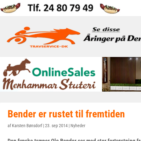
Bender er rustet til fremtiden
af
Karsten Bønsdorf
|
23. sep 2014
|
Nyheder
Den fynske træner Ole Bender ser med stor fortrøstning 