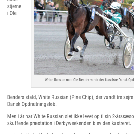
stjerne
i Ole
White Russian med Ole Bender vandt det klassiske Dansk Opdræ
Benders stald, White Russian (Pine Chip), der vandt tre sejre i 
Dansk Opdrætningsløb.
Men i år har White Russian slet ikke levet op tl sin 2-årssæso
skuffende præstation i Derbyweekenden blev den kastreret.