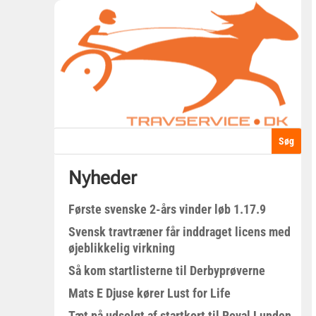
Nyheder
Første svenske 2-års vinder løb 1.17.9
Svensk travtræner får inddraget licens med
øjeblikkelig virkning
Så kom startlisterne til Derbyprøverne
Mats E Djuse kører Lust for Life
Tæt på udsolgt af startkort til Royal Lunden