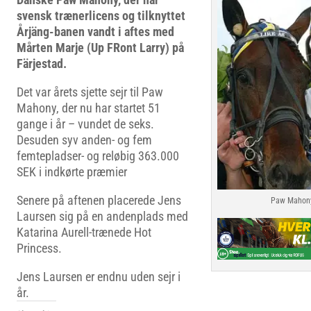
svensk trænerlicens og tilknyttet
Årjäng-banen vandt i aftes med
Mårten Marje (Up FRont Larry) på
Färjestad.
Det var årets sjette sejr til Paw
Mahony, der nu har startet 51
gange i år – vundet de seks.
Desuden syv anden- og fem
femtepladser- og reløbig 363.000
SEK i indkørte præmier
Senere på aftenen placerede Jens
Paw Mahony
Laursen sig på en andenplads med
Katarina Aurell-trænede Hot
Princess.
Jens Laursen er endnu uden sejr i
år.