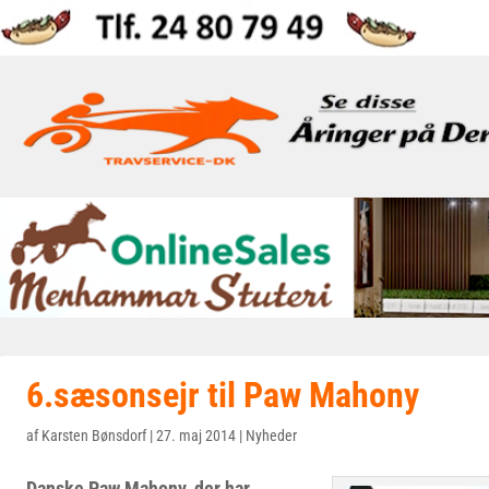
6.sæsonsejr til Paw Mahony
af
Karsten Bønsdorf
|
27. maj 2014
|
Nyheder
Danske Paw Mahony, der har