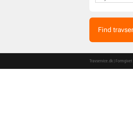
Find travse
Travservice.dk | Formgivet