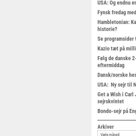
USA: Og endnu en
Fynsk fredag med
Hambletonian: Ka
historie?
Se programsider 
Kazio tæt på milli
Følg de danske 2-
eftermiddag
Dansk/norske hes
USA: Ny sejr til 
Get a Wish i Car
sejrskvintet
Bondo-sejr på En
Arkiver