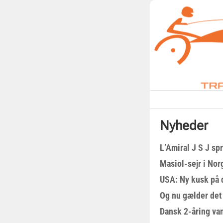
Nyheder
L’Amiral J S J sp
Masiol-sejr i Nor
USA: Ny kusk på
Og nu gælder det
Dansk 2-åring van