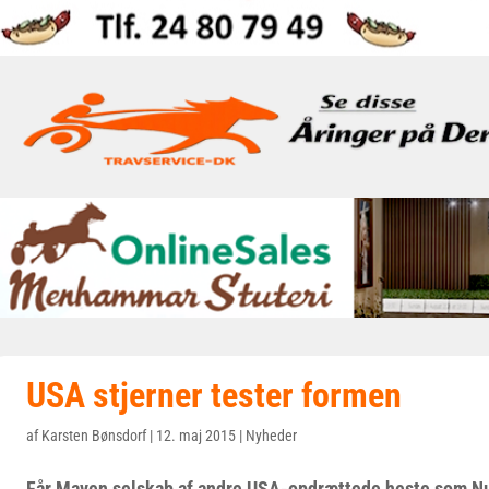
USA stjerner tester formen
af
Karsten Bønsdorf
|
12. maj 2015
|
Nyheder
Får Maven selskab af andre USA-opdrættede heste som Nu