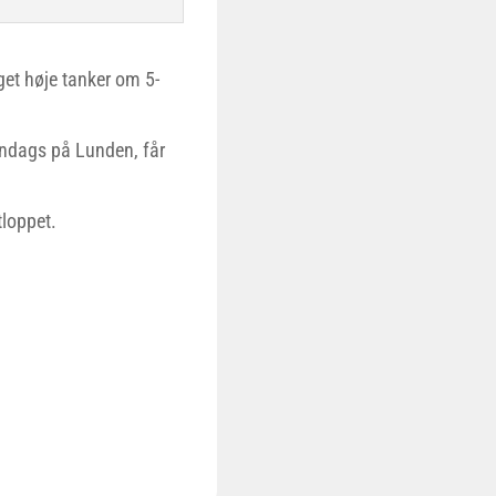
et høje tanker om 5-
søndags på Lunden, får
tloppet.