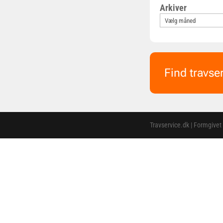
Arkiver
Find travse
Travservice.dk | Formgivet