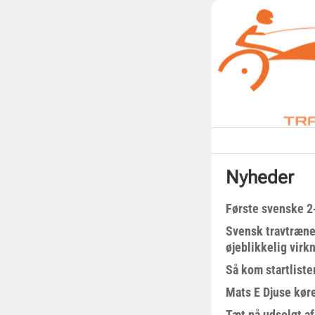
Nyheder
Første svenske 2-
Svensk travtræne
øjeblikkelig virk
Så kom startliste
Mats E Djuse køre
Tæt på udsolgt af