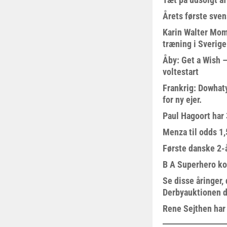
Årets første sven
Karin Walter Mom
træning i Sverige
Åby: Get a Wish –
voltestart
Frankrig: Dowhat
for ny ejer.
Paul Hagoort har 
Menza til odds 1
Første danske 2-å
B A Superhero kom
Se disse åringer,
Derbyauktionen d
Rene Sejthen har f