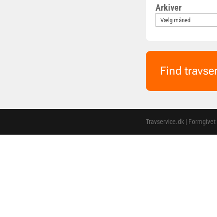
Arkiver
Find travse
Travservice.dk | Formgivet