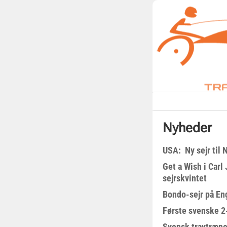
Nyheder
USA: Ny sejr til 
Get a Wish i Car
sejrskvintet
Bondo-sejr på En
Første svenske 2-
Svensk travtræne