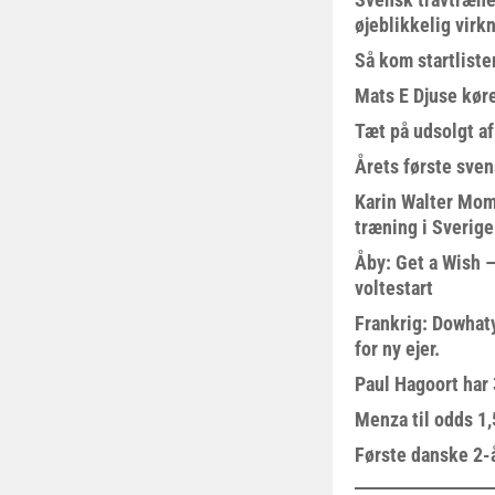
øjeblikkelig virk
Så kom startliste
Mats E Djuse køre
Tæt på udsolgt af
Årets første sven
Karin Walter Mom
træning i Sverige
Åby: Get a Wish –
voltestart
Frankrig: Dowhat
for ny ejer.
Paul Hagoort har 
Menza til odds 1
Første danske 2-å