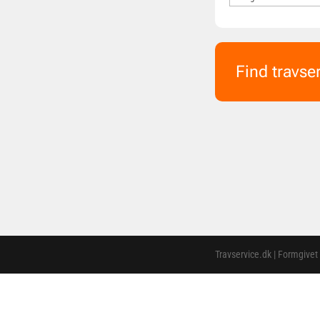
Find travse
Travservice.dk | Formgivet