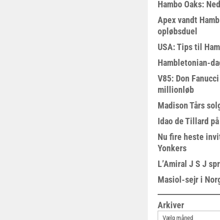
Hambo Oaks: Nedt
Apex vandt Hambl
opløbsduel
USA: Tips til Ha
Hambletonian-da
V85: Don Fanucci 
millionløb
Madison Tårs sol
Idao de Tillard på
Nu fire heste invi
Yonkers
L’Amiral J S J sp
Masiol-sejr i Nor
Arkiver