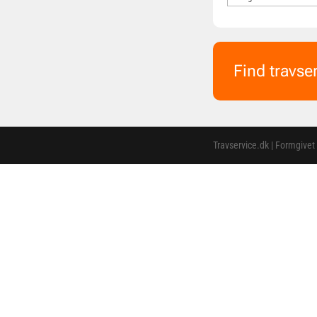
Find travse
Travservice.dk | Formgivet