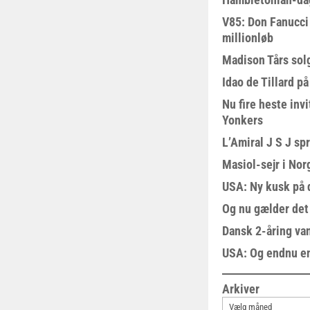
V85: Don Fanucci 
millionløb
Madison Tårs sol
Idao de Tillard på
Nu fire heste invi
Yonkers
L’Amiral J S J sp
Masiol-sejr i Nor
USA: Ny kusk på
Og nu gælder det
Dansk 2-åring van
USA: Og endnu en
Arkiver