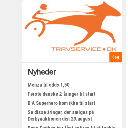
Nyheder
Menza til odds 1,50
Første danske 2-åringer til start
B A Superhero kom ikke til start
Se disse åringer, der sælges på
Derbyauktionen den 29.august
Rene Sejthen har fået safiren til at funkle