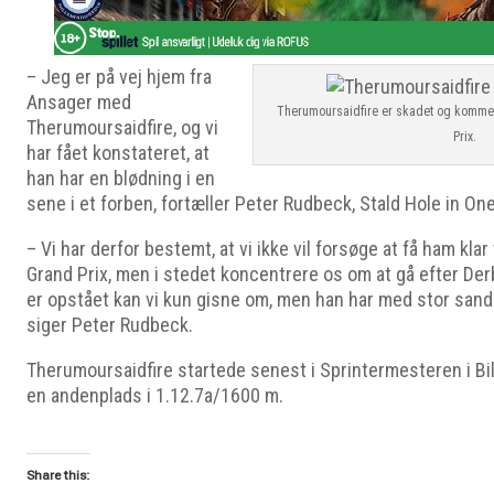
– Jeg er på vej hjem fra
Ansager med
Therumoursaidfire er skadet og kommer
Therumoursaidfire, og vi
Prix.
har fået konstateret, at
han har en blødning i en
sene i et forben, fortæller Peter Rudbeck, Stald Hole in One
– Vi har derfor bestemt, at vi ikke vil forsøge at få ham klar
Grand Prix, men i stedet koncentrere os om at gå efter De
er opstået kan vi kun gisne om, men han har med stor sands
siger Peter Rudbeck.
Therumoursaidfire startede senest i Sprintermesteren i Bi
en andenplads i 1.12.7a/1600 m.
Share this: