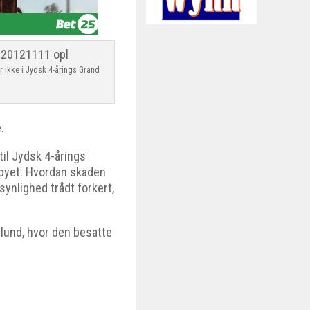
 ikke i Jydsk 4-årings Grand
.
 til Jydsk 4-årings
rbyet. Hvordan skaden
ynlighed trådt forkert,
llund, hvor den besatte