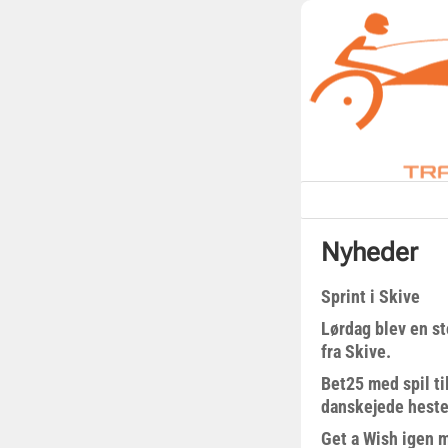
Nyheder
Sprint i Skive
Lørdag blev en st
fra Skive.
Bet25 med spil t
danskejede heste 
Get a Wish igen 