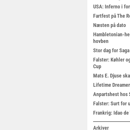
USA: Inferno i fo
Fartfest på The R
Næsten på dato
Hambletonian-he
hovben
Stor dag for Sag
Falster: Køhler o
Cup
Mats E. Djuse ska
Lifetime Dreamer
Anpartshest hos 
Falster: Surt for
Frankrig: Idao de 
Arkiver