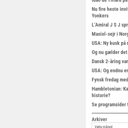
Nu fire heste invi
Yonkers
L’Amiral J S J sp
Masiol-sejr i Nor
USA: Ny kusk på
Og nu gælder det
Dansk 2-åring van
USA: Og endnu en
Fynsk fredag med
Hambletonian: Ka
historie?
Se programsider 
Arkiver