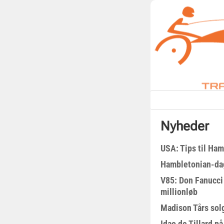
Nyheder
USA: Tips til Ha
Hambletonian-da
V85: Don Fanucci 
millionløb
Madison Tårs sol
Idao de Tillard på