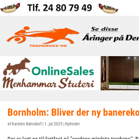
Bornholm: Bliver der ny banerek
af
Karsten Bønsdorf
|
1. jul 2025
|
Nyheder
Der er lagt op til fartfest på ”verdens mindste travbane”, 