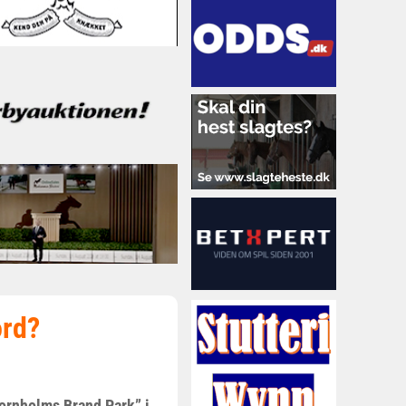
ord?
Bornholms Brand Park” i