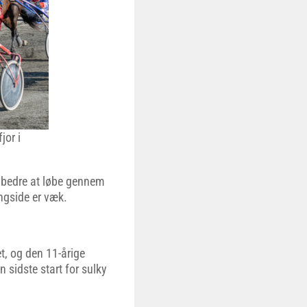
jor i
t bedre at løbe gennem
angside er væk.
t, og den 11-årige
 sidste start for sulky