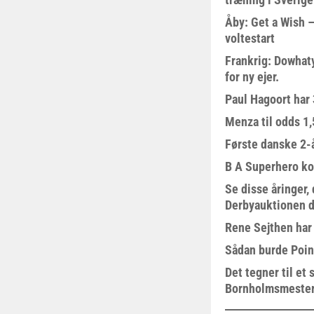
Åby: Get a Wish –
voltestart
Frankrig: Dowhat
for ny ejer.
Paul Hagoort har 
Menza til odds 1
Første danske 2-å
B A Superhero kom
Se disse åringer,
Derbyauktionen d
Rene Sejthen har f
Sådan burde Poin
Det tegner til e
Bornholmsmeste