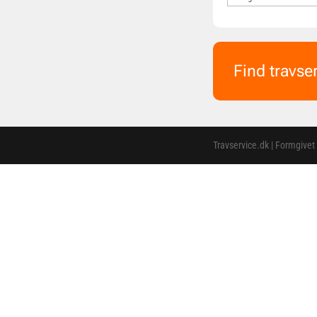
Find travse
Travservice.dk | Formgivet