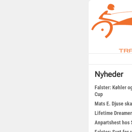
Nyheder
Falster: Køhler o
Cup
Mats E. Djuse ska
Lifetime Dreamer
Anpartshest hos 
Falster: Surt for