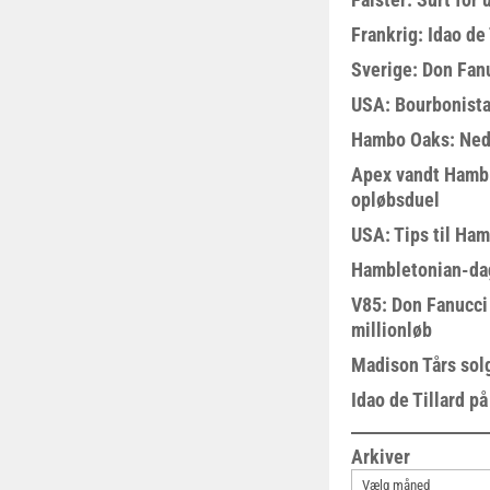
Frankrig: Idao de 
Sverige: Don Fanu
USA: Bourbonista
Hambo Oaks: Nedt
Apex vandt Hambl
opløbsduel
USA: Tips til Ha
Hambletonian-da
V85: Don Fanucci 
millionløb
Madison Tårs sol
Idao de Tillard på
Arkiver