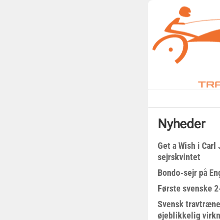
Nyheder
Get a Wish i Car
sejrskvintet
Bondo-sejr på En
Første svenske 2-
Svensk travtræne
øjeblikkelig virk