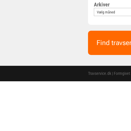
Arkiver
Find travse
Travservice.dk | Formgivet