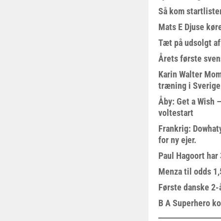
Så kom startliste
Mats E Djuse køre
Tæt på udsolgt af
Årets første sven
Karin Walter Mom
træning i Sverige
Åby: Get a Wish –
voltestart
Frankrig: Dowhat
for ny ejer.
Paul Hagoort har 
Menza til odds 1
Første danske 2-å
B A Superhero kom