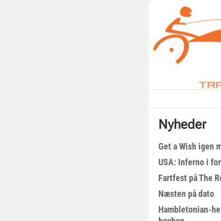
Nyheder
Get a Wish igen 
USA: Inferno i fo
Fartfest på The R
Næsten på dato
Hambletonian-he
hovben