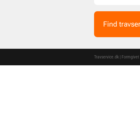
Find travse
Travservice.dk | Formgivet