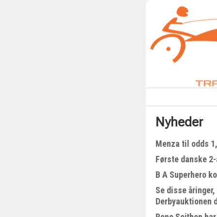
Nyheder
Menza til odds 1
Første danske 2-å
B A Superhero kom
Se disse åringer,
Derbyauktionen 
Rene Sejthen har 