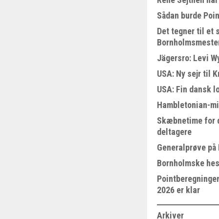
Sådan burde Poin
Det tegner til e
Bornholmsmeste
Jägersro: Levi W
USA: Ny sejr til 
USA: Fin dansk l
Hambletonian-mi
Skæbnetime for 
deltagere
Generalprøve på
Bornholmske hest
Pointberegningen
2026 er klar
Arkiver