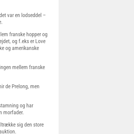
 det var en lodseddel –
e.
llem franske hopper og
jdet, og f.eks er Love
ske og amerikanske
ningen mellem franske
hir de Prelong, men
fstamning og har
m morfader.
iltrække sig den store
auktion.