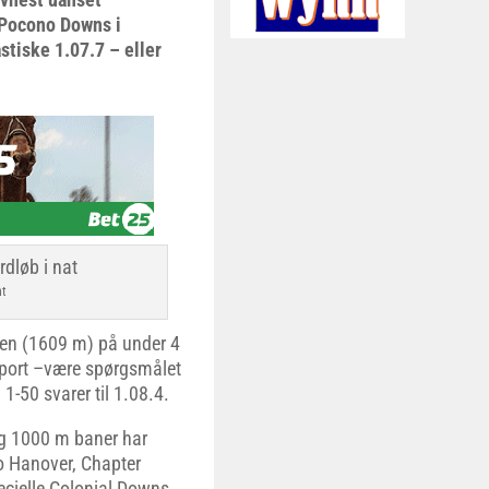
 Pocono Downs i
stiske 1.07.7 – eller
at
en (1609 m) på under 4
avsport –være spørgsmålet
-50 svarer til 1.08.4.
og 1000 m baner har
o Hanover, Chapter
ecielle Colonial Downs,