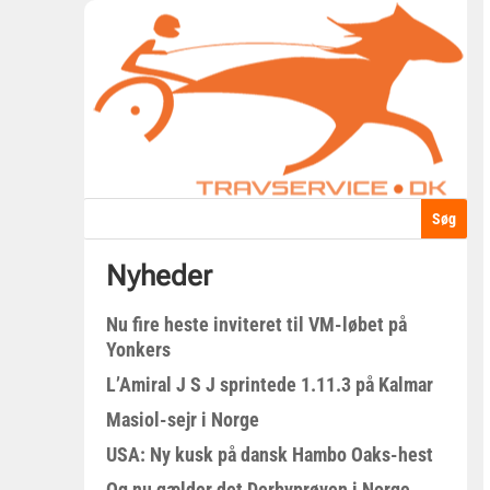
Nyheder
Nu fire heste inviteret til VM-løbet på
Yonkers
L’Amiral J S J sprintede 1.11.3 på Kalmar
Masiol-sejr i Norge
USA: Ny kusk på dansk Hambo Oaks-hest
Og nu gælder det Derbyprøven i Norge