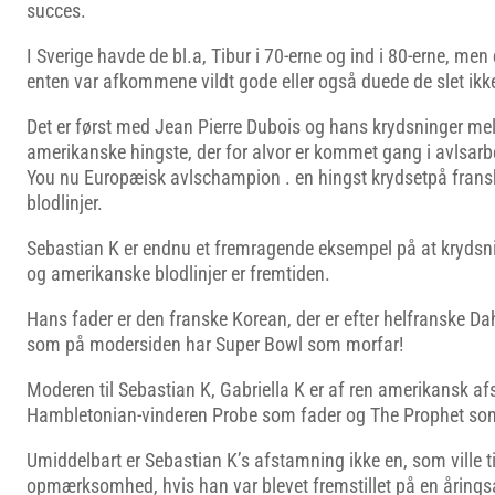
succes.
I Sverige havde de bl.a, Tibur i 70-erne og ind i 80-erne, men
enten var afkommene vildt gode eller også duede de slet ikk
Det er først med Jean Pierre Dubois og hans krydsninger me
amerikanske hingste, der for alvor er kommet gang i avlsarbe
You nu Europæisk avlschampion . en hingst krydsetpå fran
blodlinjer.
Sebastian K er endnu et fremragende eksempel på at kryds
og amerikanske blodlinjer er fremtiden.
Hans fader er den franske Korean, der er efter helfranske Da
som på modersiden har Super Bowl som morfar!
Moderen til Sebastian K, Gabriella K er af ren amerikansk a
Hambletonian-vinderen Probe som fader og The Prophet so
Umiddelbart er Sebastian K’s afstamning ikke en, som ville t
opmærksomhed, hvis han var blevet fremstillet på en årings