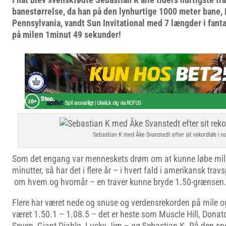
banestørrelse, da han på den lynhurtige 1000 meter bane,
Pennsylvania, vandt Sun Invitational med 7 længder i fanta
på milen 1minut 49 sekunder!
Sebastian K med Åke Svanstedt efter sit rekordløb i n
Som det engang var menneskets drøm om at kunne løbe mil
minutter, så har det i flere år – i hvert fald i amerikansk tr
om hvem og hvornår – en traver kunne bryde 1.50-grænsen. 1
Flere har været nede og snuse og verdensrekorden på mile 
været 1.50.1 – 1.08.5 – det er heste som Muscle Hill, Donat
Seven, Giant Diablo, Lucky Jim – og Sebastian K. På den sp