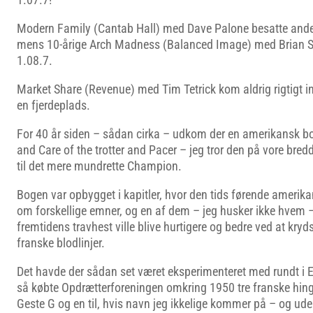
Modern Family (Cantab Hall) med Dave Palone besatte ande
mens 10-årige Arch Madness (Balanced Image) med Brian Se
1.08.7.
Market Share (Revenue) med Tim Tetrick kom aldrig rigtigt in
en fjerdeplads.
For 40 år siden – sådan cirka – udkom der en amerikansk bog
and Care of the trotter and Pacer – jeg tror den på vore bre
til det mere mundrette Champion.
Bogen var opbygget i kapitler, hvor den tids førende amerik
om forskellige emner, og en af dem – jeg husker ikke hvem 
fremtidens travhest ville blive hurtigere og bedre ved at kr
franske blodlinjer.
Det havde der sådan set været eksperimenteret med rundt i Eu
så købte Opdrætterforeningen omkring 1950 tre franske hings
Geste G og en til, hvis navn jeg ikkelige kommer på – og ud