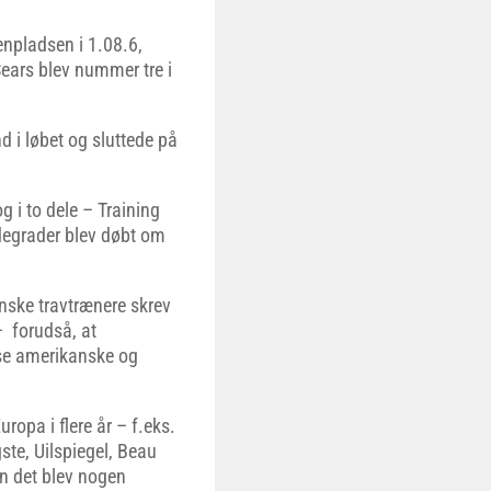
npladsen i 1.08.6,
ars blev nummer tre i
d i løbet og sluttede på
 i to dele – Training
ddegrader blev døbt om
anske travtrænere skrev
– forudså, at
ydse amerikanske og
ropa i flere år – f.eks.
te, Uilspiegel, Beau
en det blev nogen