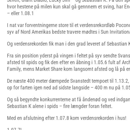
hvor hestene på milen kun skal gå gennnem et sving, har En
– eller 1.08.1
I nat var forventningerne store til et verdensrekordløb Pocon
syv af Nord Amerikas bedste travere mødtes i Sun Invitation
Og verdensrekorden fik man i den grad leveret af Sebastian 
Fra sin position yderst på vingen i feltet på syv sendte Svan
afsted til spids og fik den efter en åbning i 1.05.6 fult af A
Family, mens Market Share kom langsomt afsted og lå på en
De næste 400 meter dæmpede Svanstedt tempoet til 1.13.2, 
op for farten igen ned ad sidste langside – 400 m nu på 1.05.
Og så begyndte konkurrenterne at få åndenød og ved indgang
Sebastian K alene i spids – fire længder foran feltet.
Med en afslutning efter 1.07.8 kom verdensrekorden i hus!
1.07.7!