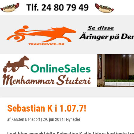
Sebastian K i 1.07.7!
af
Karsten Bønsdorf
|
29. jun 2014
|
Nyheder
I nat blev svenskfødte Sebastian K alle tiders hurtigste tr