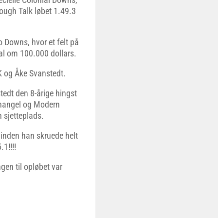
ough Talk løbet 1.49.3
o Downs, hvor et felt på
al om 100.000 dollars.
K og Åke Svanstedt.
stedt den 8-årige hingst
rchangel og Modern
 sjetteplads.
inden han skruede helt
1!!!!
en til opløbet var