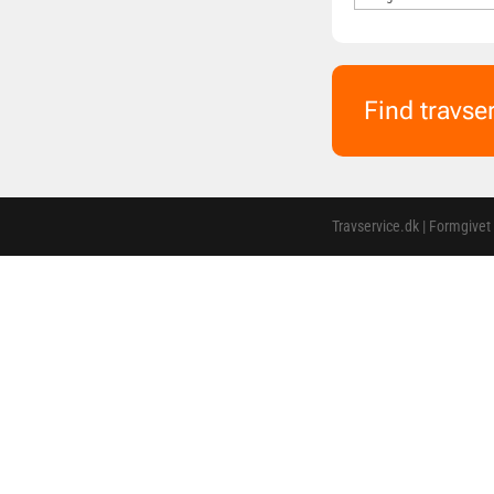
Find travse
Travservice.dk | Formgivet