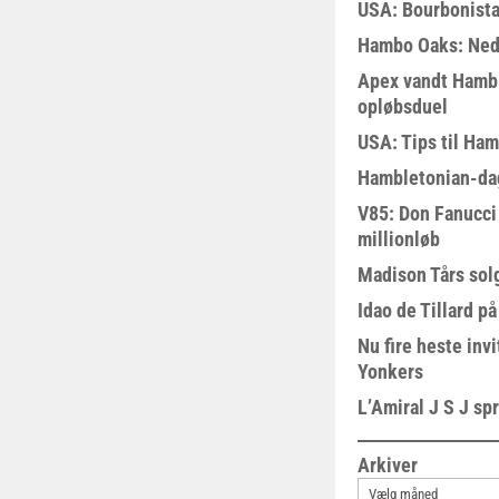
USA: Bourbonista
Hambo Oaks: Nedt
Apex vandt Hambl
opløbsduel
USA: Tips til Ha
Hambletonian-da
V85: Don Fanucci 
millionløb
Madison Tårs sol
Idao de Tillard på
Nu fire heste invi
Yonkers
L’Amiral J S J sp
Arkiver