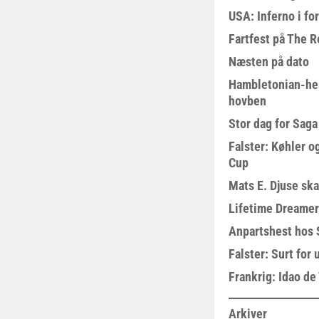
USA: Inferno i fo
Fartfest på The R
Næsten på dato
Hambletonian-he
hovben
Stor dag for Sag
Falster: Køhler o
Cup
Mats E. Djuse ska
Lifetime Dreamer
Anpartshest hos 
Falster: Surt for
Frankrig: Idao de 
Arkiver