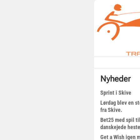
Nyheder
Sprint i Skive
Lørdag blev en st
fra Skive.
Bet25 med spil t
danskejede heste 
Get a Wish igen 